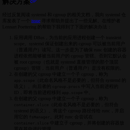
解决方案
经过反复阅读 systemd 和 cgroup 的相关文档，我向 systemd 仓
库发表了一个
issue
寻求帮助并提出了一些见解。在维护者
Lennart Poettering 的帮助下我得到了下面的解决办法：
应用调用 DBus，为当前的应用进程创建一个 transient
scope。systemd 保证创建出来的 cgroup 可以被当前用户
（普通用户）读写。这一步是为了确保 runc 创建的容器
进程依然能够被当前用户的 cgroup 管辖。否则它默认会
被 root cgroup（也就是 systemd 直接管理的那个顶层
cgroup）管辖，当前用户（普通用户）是没有权限的。
在创建的父 cgroup 中建立一个子 cgroup，称为
（此命名风格不是必要的，但符合 systemd 的
app.scope
语义）。向后者的
中写入当前进程的
cgroup.procs
ID，即将当前进程移到
中。
app.scope
在创建的父 cgroup 中建立一个子 cgroup，称为
（此命名风格不是必要的，但符合
container.slice
systemd 的语义）。将这个 cgroup 路径传给 runc，并启
用它的
。此时 runc 会尝试在
fsManager
中建立子 cgroup，并将创建的容器放
container.slice
置在其中进行管理。