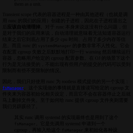
them as a unit.
Transient scope 代表的容器进程是一种由其他进程（也就是调
用 runc 的我们的应用）创建的子进程，因此在子进程退出之
后
应该自动清理掉
。对于 runc 本身来说这没有什么问题，但
是对于我们的应用来说，自动清理就意味着无法知道容器运行
结束之后它到底占用了多少 cpu 时间、占用了多少内存等信
息。而且 runc 的
的参数非常不人性化。它会
systemdManager
在配置 cgroup 失败之后默默地打印一行 warning 然后继续运行
容器，忽略用户给定的 cgroup 配置参数。在 OJ 的场景下这个
行为是无法接受的，不能出现有些用户的提交的代码可以受到
限制而有些不受限制的情况。
因此，我们只好使用 runc 为 rootless 模式提供的另一个实现：
。这个实现做的事情就是直接读写给定的 cgroup 文
fsManager
件夹来为容器初始化相关设定，而且它不会在容器停止之后就
马上删掉文件夹。至于如何给 runc 提供 cgroup 文件夹则需要
我们另辟蹊径了。
其实 runc 调用 systemd 的实现最终也是用到了这个
。它是先调用 systemd 申请到一个
fsManager
cgroup，再输入给这个
来初始化各种设
fsManager