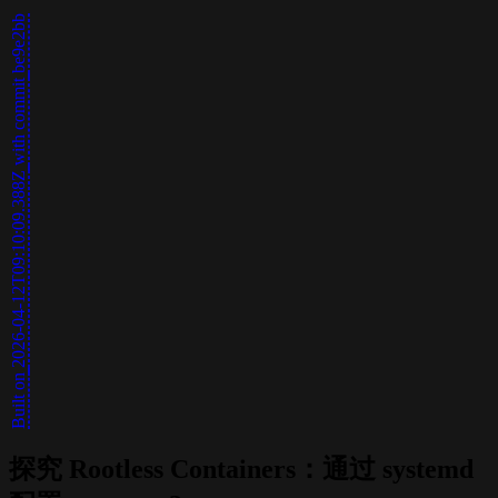
be9e2bb
with commit
2026-04-12T09:10:09.388Z
Built on
探究 Rootless Containers：通过 systemd