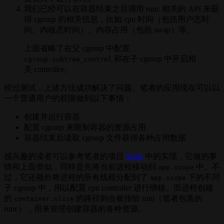
我们已经可以在容器结束之后调用 runc 相关的 API 来获
得 cgroup 的相关信息，比如 cpu 时间（包括用户态时
间、内核态时间）、内存占用（包括 swap）等。
上面省略了在父 cgroup 中配置
和在子 cgroup 中开启相
cgroup.subtree_control
关 controller。
经过测试，上述方法成功解决了问题。笔者的应用现在可以以
一个普通用户的权限做到以下事情：
创建并运行容器
配置 cgroup 来限制容器的资源占用
容器结束后读取 cgroup 文件获得各种占用数据
感兴趣的读者可以参考笔者的项目
Seele
中的实现，它做的事
情和上面类似，同样是先将当前进程移动到
中。不
app.scope
过，它还额外将进程的所有线程分配到了
下的不同
app.scope
子 cgroup 中，用以配置 cpu controller 进行绑核。而进程创建
的
的路径则会被传给 runj（笔者包装的
container.slice
runc），用来管理创建容器的各种资源。