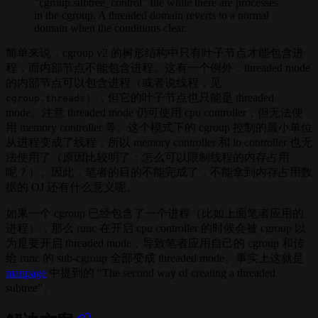
"cgroup.subtree_control" file while there are processes
in the cgroup. A threaded domain reverts to a normal
domain when the conditions clear.
简单来说，cgroup v2 的树形结构中只有叶子节点才能包含进
程，而内部节点不能包含进程。这有一个例外：threaded mode
的内部节点可以包含进程（或者说线程，见
），但它的叶子节点也只能是 threaded
cgroup.threads
mode。注意 threaded mode 仍可使用 cpu controller，但无法使
用 memory controller 等。这个模式下的 cgroup 控制的最小单位
从进程变成了线程，所以 memory controller 和 io controller 也无
法使用了（原因比较明了：怎么可以限制线程的内存占用
呢？）。因此，笔者的目的不能完成了，不能拿到内存占用数
据的 OJ 还有什么意义呢。
如果一个 cgroup 已经包含了一个进程（比如上面笔者应用的
进程），那么 runc 在开启 cpu controller 的时候会被 cgroup 以
为是要开启 threaded mode，导致笔者应用自己的 cgroup 和传
给 runc 的 sub-cgroup 全部变成 threaded mode。事实上这就是
manpage
中提到的 “The second way of creating a threaded
subtree”。