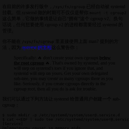
在目前的许多发行版中，
已经自动被 systemd
/sys/fs/cgroup
挂载。但 systemd 做的时期可不仅仅是帮你
mount -t cgroup2
这么简单，它做的事情是让自己“拥有”这个 cgroup v2。换句
话说，任何想要使用 cgroup v2 的进程都需要经过 systemd 的
管理。
你不能在
里直接使用上面 man7 提到的方
/sys/fs/cgroup
法，因为
systemd 的文档
这么警告你：
Specifically: 🔥 don't create your own cgroups
below
the root cgroup
🔥. That's owned by systemd, and you
will step on systemd's toes if you ignore that, and
systemd will step on yours. Get your own delegated
sub-tree, you may create as many cgroups there as you
like. Seriously, if you create cgroups directly in the
cgroup root, then all you do is ask for trouble.
我们可以通过下列方法让 systemd 给普通用户创建一个 sub-
cgroup：
$ sudo mkdir -p /etc/systemd/system/user@.service.d

$ cat <<EOF | sudo tee /etc/systemd/system/user@.servic
[Service]

Delegate=cpu cpuset io memory pids
