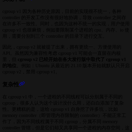
cgroup v1 因为各种历史原因，目前的实现很不统一，各种
controller 的开发工作没有很好地协调，导致 controller 之间存
在许多不一致性。同时，也因为这种不统一的实现，用户使用
cgroup v1 也很麻烦，例如要限制某个进程的 cpu、内存、io 使
用，需要分别到三个 controller 的目录下进行交互。
因此，cgroup v2 就被提了出来，拥有更统一、方便使用的
API。虽然因为兼容性考虑 cgroup v1 可能会一直留在内核
里，但
cgroup v2 已经开始在各大发行版中取代了 cgroup v1
的地位
。例如：Ubuntu 从最近的 21.10 版本开始就默认只开启
cgroup v2，禁用 cgroup v1。
复杂性
在 cgroup v1 中，一个进程的不同线程可以分别属于不同的
cgroup，很多人认为这个设计没什么用，还白白添加了复杂
性。更糟糕的是，这给 cgroup v1 自身挖了许多坑，比如
memory controller（即管理内存限制的 controller）不能正常工
作了，因为不同线程属于不同 cgroup，分属不同 memory
controller 管辖，但是它们却又共享同一个进程的内存空间，这