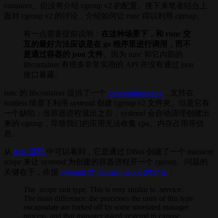
container。但没有介绍 cgroup v2 的配置。接下来笔者结合上
面对 cgroup v2 的讨论，介绍如何让 runc 得以利用 cgroup。
有一点需要提前说明：
在这种场景下，和 runc 交
互的最好方法应该是在 go 程序里进行调用，而不
是通过容器的 json 文件
。因为 runc 和它内部的
libcontainer 有很多非常实用的 API 并没有通过 json
接口暴露。
runc 的 libcontainer 提供了一个
，支持在
systemdManager
rootless 情景下利用 systemd 创建 cgroup v2 文件夹。但是它有
一个缺陷：当容器进程退出之后，systemd 会自动清理创建出
来的 cgroup，导致我们的应用无法收集 cpu、内存占用等信
息。
从
runc 源码
中可以看到，它是通过 DBus 创建了一个 transient
scope 来让 systemd 为创建的容器进程开一个 cgroup。问题的
关键在于，依据
systemd 对 transient scope 的定义
：
The .scope unit type. This is very similar to .service.
The main difference: the processes the units of this type
encapsulate are forked off by some unrelated manager
process, and that manager asked systemd to expose